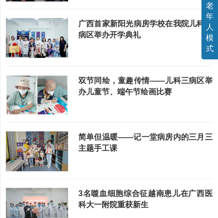
老
年
广西首家新阳光病房学校在我院儿科三
人
病区举办开学典礼
模
式
双节同绘，童趣传情——儿科三病区举
办儿童节、端午节绘画比赛
简单但温暖——记一堂病房内的三月三
主题手工课
3名噬血细胞综合征越南患儿在广西医
科大一附院重获新生