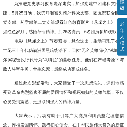
障
为推进党史学习教育走深走实，加强党建带团建和支部联
碍
建，5月25日晚，我院耳咽喉头颈外科党支部、团支部联合眼科
党支部、药学部第二党支部观看红色教育影片《悬崖之上》，重
老
年
温红色岁月，感悟革命精神。共26名党员、6名团员参加观影。
人
电影《悬崖之上》节奏紧凑，悬念迭出，生动再现了在上
模
式
世纪三十年代伪满洲国黑暗统治下，四位“无名英雄”潜入“冰城”哈
尔滨秘密执行代号为“乌特拉”的营救任务。他们在严峻考验下与
敌人斗智斗勇，舍生忘死，最终成功完成任务。
通过此次观影活动，大家接受了一次思想洗礼，深刻地感
受到革命先烈坚贞不屈的爱国情怀和视死如归的英雄气概，不仅
心灵受到震撼，更汲取到强大的精神力量。
大家表示，活动有助于引导广大党员和团员坚定理想信
念、厚植爱国情怀、践行初心使命。在中华民族伟大复兴的新征