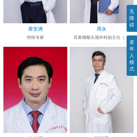
无
障
碍
唐安洲
周永
特殊专家
耳鼻咽喉头颈外科副主任（主持工作）、主任医师
老
年
人
模
式