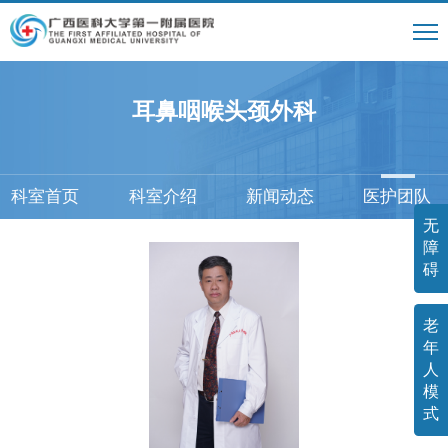
耳鼻咽喉头颈外科
科室首页
科室介绍
新闻动态
医护团队
无
障
碍
老
年
人
模
式