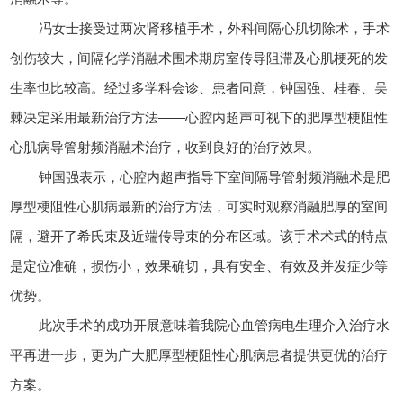
冯女士接受过两次肾移植手术，外科间隔心肌切除术，手术
创伤较大，间隔化学消融术围术期房室传导阻滞及心肌梗死的发
生率也比较高。经过多学科会诊、患者同意，钟国强、桂春、吴
棘决定采用最新治疗方法——心腔内超声可视下的肥厚型梗阻性
心肌病导管射频消融术治疗，收到良好的治疗效果。
钟国强表示，心腔内超声指导下室间隔导管射频消融术是肥
厚型梗阻性心肌病最新的治疗方法，可实时观察消融肥厚的室间
隔，避开了希氏束及近端传导束的分布区域。该手术术式的特点
是定位准确，损伤小，效果确切，具有安全、有效及并发症少等
优势。
此次手术的成功开展意味着我院心血管病电生理介入治疗水
平再进一步，更为广大肥厚型梗阻性心肌病患者提供更优的治疗
方案。