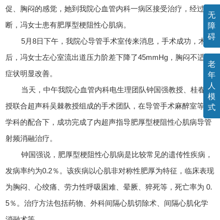
促、胸闷的感觉，她到我院心血管内科一病区接受治疗，经过诊
无
断，冯女士患有肥厚型梗阻性心肌病。
障
碍
5月8日下午，我院心导管手术室传来消息，手术成功，术
后，冯女士左心室流出道压力阶差下降了45mmHg，胸闷不适等
老
症状明显改善。
年
人
当天，中午我院心血管内科电生理团队钟国强教授、桂春教
模
授联合超声科吴棘教授组成的手术团队，在导管手术麻醉室等多
式
学科的配合下，成功完成了内超声指导肥厚型梗阻性心肌病导管
射频消融治疗。
钟国强说，肥厚型梗阻性心肌病是比较常见的遗传性疾病，
发病率约为0.2％。该疾病以心肌非对称性肥厚为特征，临床表现
为胸闷、心绞痛、劳力性呼吸困难、晕厥、猝死等，死亡率为 0.
5％。治疗方法包括药物、外科间隔心肌切除术、间隔心肌化学
消融术等。