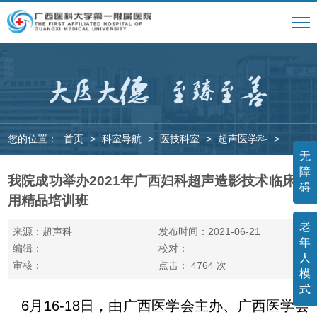
您的位置：
首页
>
科室导航
>
医技科室
>
超声医学科
>
新闻动
无
障
我院成功举办2021年广西妇科超声造影技术临床应
碍
用精品培训班
老
来源：超声科
发布时间：2021-06-21
年
编辑：
校对：
人
审核：
点击：
4764
次
模
式
6月16-18日，由广西医学会主办、广西医学会