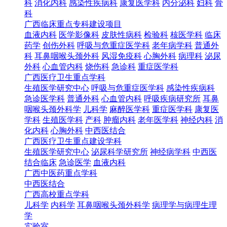
科
消化内科
感染性疾病科
康复医学科
内分泌科
妇科
骨
科
广西临床重点专科建设项目
血液内科
医学影像科
皮肤性病科
检验科
核医学科
临床
药学
创伤外科
呼吸与危重症医学科
老年病学科
普通外
科
耳鼻咽喉头颈外科
风湿免疫科
心胸外科
病理科
泌尿
外科
心血管内科
烧伤科
急诊科
重症医学科
广西医疗卫生重点学科
生殖医学研究中心
呼吸与危重症医学科
感染性疾病科
急诊医学科
普通外科
心血管内科
呼吸疾病研究所
耳鼻
咽喉头颈外科学
儿科学
麻醉医学科
重症医学科
康复医
学科
生殖医学科
产科
肿瘤内科
老年医学科
神经内科
消
化内科
心胸外科
中西医结合
广西医疗卫生重点建设学科
生殖医学研究中心
泌尿科学研究所
神经病学科
中西医
结合临床
急诊医学
血液内科
广西中医药重点学科
中西医结合
广西高校重点学科
儿科学
内科学
耳鼻咽喉头颈外科学
病理学与病理生理
学
实验室