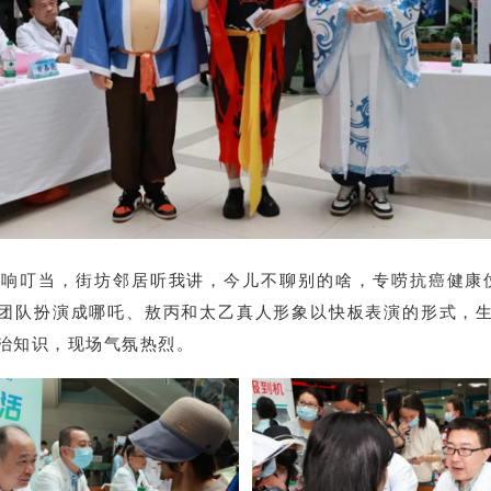
打响叮当，街坊邻居听我讲，今儿不聊别的啥，专唠抗癌健康
团队扮演成哪吒、敖丙和太乙真人形象以快板表演的形式，
治知识，现场气氛热烈。