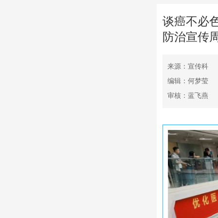
谈癌不必
防治宣传
来源：宣传科
编辑：何梦莹
审核：蓝飞燕