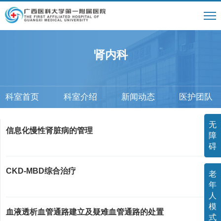
肾内科
科室首页
科室介绍
新闻动态
医护团队
无
信息化慢性肾脏病的管理
障
碍
CKD-MBD综合治疗
老
年
人
模
血液透析血管通路建立及疑难血管通路的处置
式