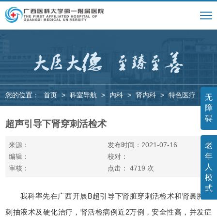
您的位置：
首页
>
科室导航
>
内科
>
肾内科
>
特色医疗
无
障
碍
超声引导下肾穿刺活检术
来源：
发布时间：2021-07-16
老
年
编辑：
校对：
人
审核：
点击：
4719
次
模
式
我科率先在广西开展B超引导下肾脏穿刺活检术和肾囊肿穿
刺抽液术及硬化治疗，肾活检病例近2万例，安全性高，并发症