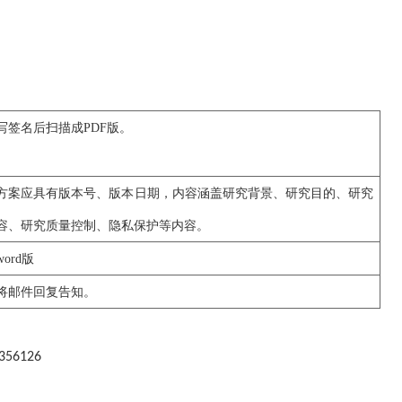
写签名后扫描
成
PDF版
。
方案
应
具有版本号、版本日期，内容涵盖研究背景、研究目的、
研究
容
、研究质量控制、隐私保护等
内容。
word版
将邮件回复告知。
5356126