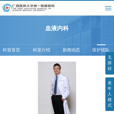
血液内科
科室首页
科室介绍
新闻动态
医护团队
无
障
碍
老
年
人
模
式