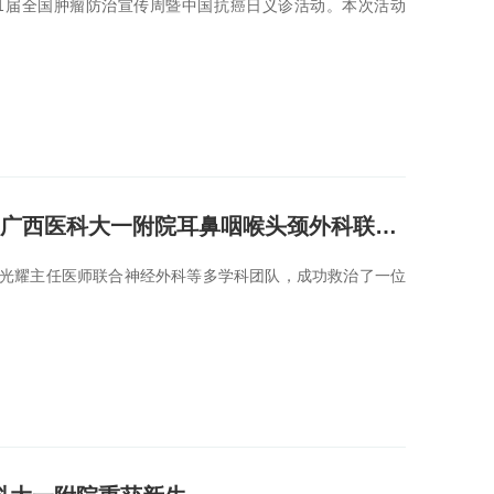
31届全国肿瘤防治宣传周暨中国抗癌日义诊活动。本次活动
鼻咽癌13年后鼻咽颅底坏死、大出血！广西医科大一附院耳鼻咽喉头颈外科联合多学...
光耀主任医师联合神经外科等多学科团队，成功救治了一位