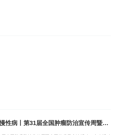
谈癌不必色变，癌症是一种可防可治的慢性病丨第31届全国肿瘤防治宣传周暨中国...