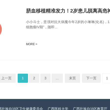
脐血移植精准发力！2岁患儿脱离高危
小小斗士，坚强对抗大病魔今年2岁的小琳琳(化名)，
细胞瘤IV期”，随即...
MORE >
上一页
1
2
3
...
末页
下一页
西壮族自治区卫生健康委员会
广西医科大学
广西壮族自治区教育厅