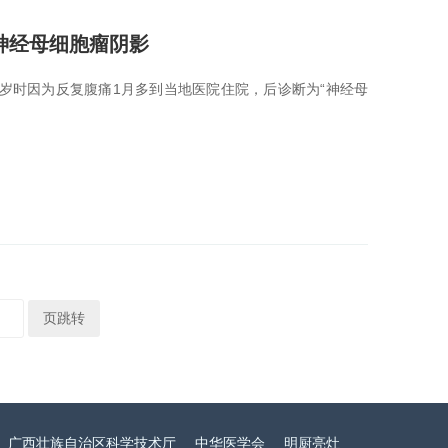
神经母细胞瘤阴影
1岁时因为反复腹痛1月多到当地医院住院，后诊断为“神经母
页跳转
广西壮族自治区科学技术厅
中华医学会
明厨亮灶