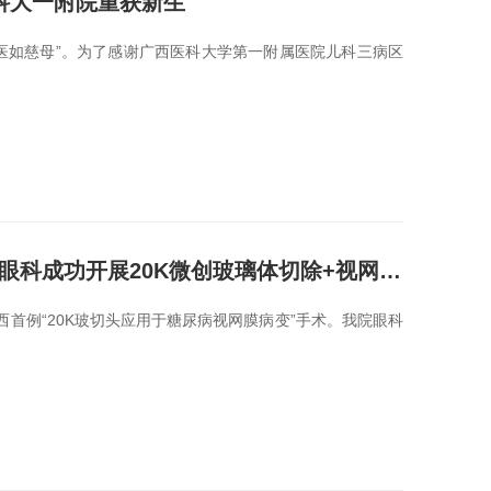
科大一附院重获新生
意思是“良医如慈母”。为了感谢广西医科大学第一附属医院儿科三病区
广西首例！广西医科大学第一附属医院眼科成功开展20K微创玻璃体切除+视网膜增...
西首例“20K玻切头应用于糖尿病视网膜病变”手术。我院眼科