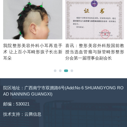
1
我院整形美容外科小耳再造手
喜讯：整形美容外科殷国前教
议
术 让上百小耳畸形孩子长出新
授当选血管瘤与脉管畸形整形
医
耳朵
分会第一届理事会副会长
院区地址：广西南宁市双拥路6号(Add:No 6 SHUANGYONG RO
AD NANNING GUANGXI)
邮编：530021
技术支持：
云腾信息