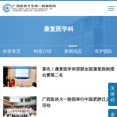
康复医学科
科室首页
科室介绍
新闻动态
医护团队
喜讯！康复医学科荣获全国康复病例擂
台赛第二名
无
障
广西医科大一附院举行中国肥胖日义诊
碍
活动
老