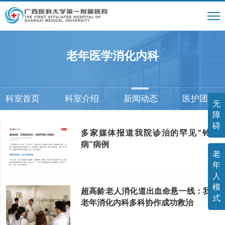
老年医学消化内科
科室首页
科室介绍
新闻动态
医护团队
无
障
碍
多家媒体报道我院诊治的罕见“铃铛
病”病例
老
年
人
模
超高龄老人消化道出血命悬一线：我院
式
老年消化内科多科协作成功救治