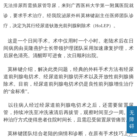
无法排尿而需插尿管导尿，来到广西医科大学第一附属医院就
诊，要求手术治疗。经我院泌尿外科莫林键副主任医师团队诊
疗，决定为其行经尿道钬激光前列腺剜除术（HoLEP）。
这是一个日间手术。术中仅用时一个小时。老陆术后在日
间病房由吴隆燕护士长带领护理团队采用加速康复护理，术
后尿色清亮。清醒即可进食，次日顺利出院。
莫林键介绍，解决此类问题，经典的外科手术方法有经尿
道前列腺电切术、经尿道前列腺切开术以及开放性前列腺摘
除术。目前，经尿道前列腺电切术仍是良性前列腺增生治疗
的“金标准”。
以往病人经过经尿道前列腺电切术之后，还需要留置尿
管，持续冲洗至冲洗液清后再拔管，观察时间至少一周。这
无
障
种治疗方式使得患者住院时间长，且需忍受留置尿管痛苦。
碍
莫林键团队结合老陆的病情和诊断，在原有手术技巧上开