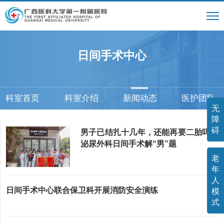
日间手术中心
科室首页
科室介绍
新闻动态
医护团队
无
障
碍
男子已结扎十几年，还能再要二胎吗？
泌尿外科日间手术解“男”题
老
年
人
日间手术中心联合保卫科开展消防安全演练
模
式