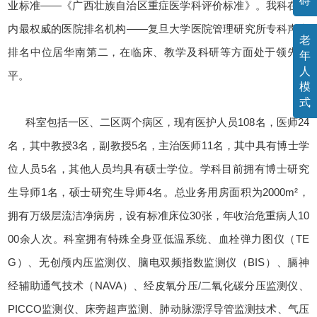
碍
业标准——《广西壮族自治区重症医学科评价标准》。我科在国
内最权威的医院排名机构——复旦大学医院管理研究所专科声誉
老
排名中位居华南第二，在临床、教学及科研等方面处于领先水
年
人
平。
模
式
科室包括一区、二区两个病区，现有医护人员108名，医师24
名，其中教授3名，副教授5名，主治医师11名，其中具有博士学
位人员5名，其他人员均具有硕士学位。学科目前拥有博士研究
生导师1名，硕士研究生导师4名。总业务用房面积为2000m²，
拥有万级层流洁净病房，设有标准床位30张，年收治危重病人10
00余人次。科室拥有特殊全身亚低温系统、血栓弹力图仪（TE
G）、无创颅内压监测仪、脑电双频指数监测仪（BIS）、膈神
经辅助通气技术（NAVA）、经皮氧分压/二氧化碳分压监测仪、
PICCO监测仪、床旁超声监测、肺动脉漂浮导管监测技术、气压