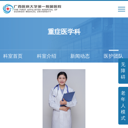
重症医学科
科室首页
科室介绍
新闻动态
医护团队
无
障
碍
老
年
人
模
式