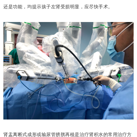
还是功能，均提示孩子左肾受损明显，应尽快手术。
肾盂离断式成形或输尿管膀胱再植是治疗肾积水的常用治疗方