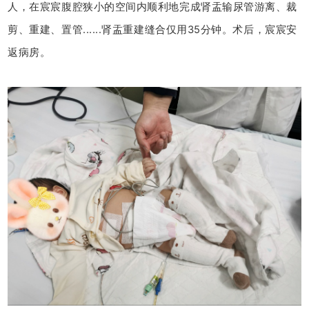
人，在宸宸腹腔狭小的空间内顺利地完成肾盂输尿管游离、裁
剪、重建、置管......肾盂重建缝合仅用35分钟。术后，宸宸安
返病房。