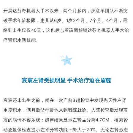
开展达芬奇机器人手术以来，两个月多内，罗意革团队不断突
破手术年龄极限，患儿从6岁、1岁2个月、7个月、4个月，最
终到出生仅仅40天，这也标志着该团解锁达芬奇机器人手术治
疗肾积水新技能。
宸宸左肾受损明显 手术治疗迫在眉睫
宸宸还未出生之前，就在一次产前B超检查中发现先天性左肾
重度积水，满月后父母带他来到我院就诊。入院检查后发现宸
宸的病情不容乐观：超声结果显示左肾盂分离4.7CM，核素肾
动态显像检查提示左肾分肾功能下降大于20%。无论左肾形态