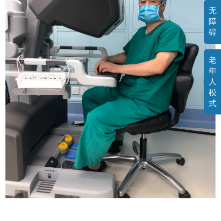
无
障
碍
老
年
人
模
式