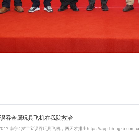
孩误吞金属玩具飞机在我院救治
宁4岁宝宝误吞玩具飞机，两天才排出https://app-h5.ngzb.com.cn/sha