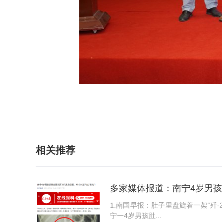
相关推荐
多家媒体报道：南宁4岁男
1.南国早报：肚子里盘旋着一架“歼-20”？南
宁一4岁男孩肚...