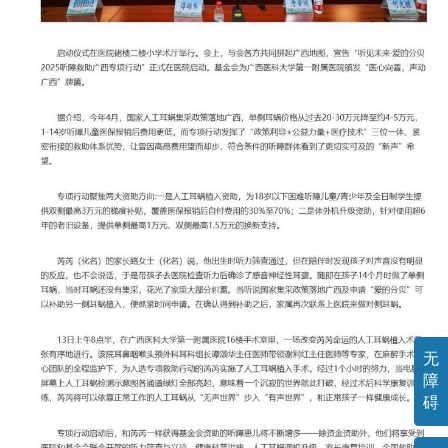
无
障
碍