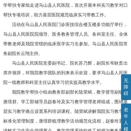
学帮扶专家组走进马山县人民医院，首次开展本科实习教学对口
帮扶专项培训，助力基层医院规范临床实习带教工作。
活动在马山县人民医院门诊医技综合楼五楼多功能厅举行，
马山县人民医院院领导、医务教务管理人员、各科室主任、全体
带教老师及我院管辖的临床医学实习生参加。马山县人民医院常
务副院长云翔主持。
马山县人民医院党委副书记、院长苏乃辉，副院长韦耿贵出
席并致辞，对我院教学团队的到来表示欢迎，要求马山县人民医
无
院一线教师和科室主任认真学习切实提高教学水平。
障
我院教学帮扶小组由教务部副部长陆荣斌，教学督导副组长
碍
唐璟群、学工部辅导员赵春玲及实习教学管理老师组成，围绕基
老
层实习教学痛点设置系列培训课程。陆荣斌讲解我院实习教学的
年
标准化管理制度，唐璟群梳理教学活动规范化流程，赵春玲重点
人
模
讲解实习生安全管理要点，教学管理系统软件工程师与教务部实