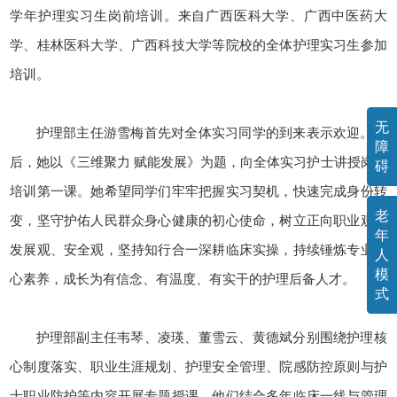
学年护理实习生岗前培训。来自广西医科大学、广西中医药大
学、桂林医科大学、广西科技大学等院校的全体护理实习生参加
培训。
无
护理部主任游雪梅首先对全体实习同学的到来表示欢迎。随
障
后，她以《三维聚力 赋能发展》为题，向全体实习护士讲授岗前
碍
培训第一课。她希望同学们牢牢把握实习契机，快速完成身份转
老
变，坚守护佑人民群众身心健康的初心使命，树立正向职业观、
年
发展观、安全观，坚持知行合一深耕临床实操，持续锤炼专业核
人
模
心素养，成长为有信念、有温度、有实干的护理后备人才。
式
护理部副主任韦琴、凌瑛、董雪云、黄德斌分别围绕护理核
心制度落实、职业生涯规划、护理安全管理、院感防控原则与护
士职业防护等内容开展专题授课。他们结合多年临床一线与管理